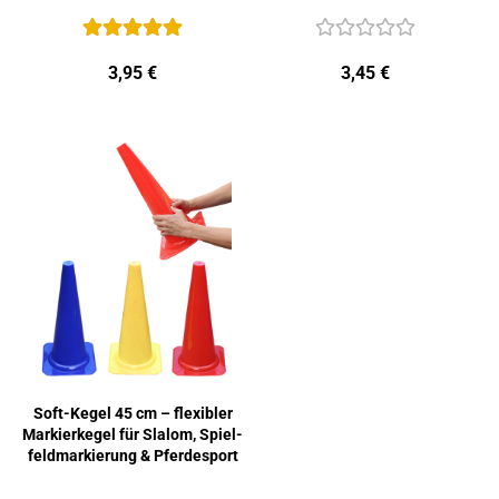
3,95 €
3,45 €
Soft-​Kegel 45 cm – fle­xi­bler
Mar­kier­ke­gel für Sla­lom, Spiel­
feld­mar­kie­rung & Pfer­de­sport