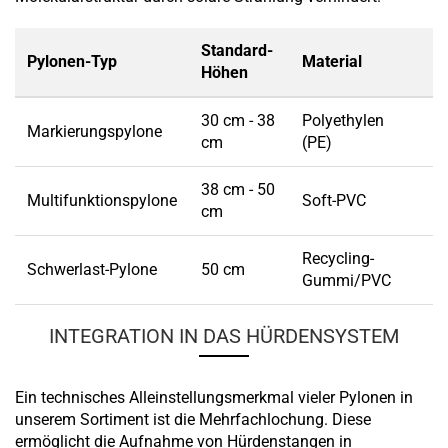
Standard-
Pylonen-Typ
Material
B
Höhen
30 cm - 38
Polyethylen
Markierungspylone
Le
cm
(PE)
38 cm - 50
M
Multifunktionspylone
Soft-PVC
cm
H
Recycling-
Ho
Schwerlast-Pylone
50 cm
Gummi/PVC
(E
INTEGRATION IN DAS HÜRDENSYSTEM
Ein technisches Alleinstellungsmerkmal vieler Pylonen in
unserem Sortiment ist die Mehrfachlochung. Diese
ermöglicht die Aufnahme von Hürdenstangen in