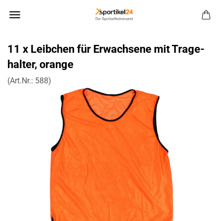
11 x Leib­chen für Er­wach­se­ne mit Tra­ge­
hal­ter, oran­ge
(Art.Nr.:
588
)