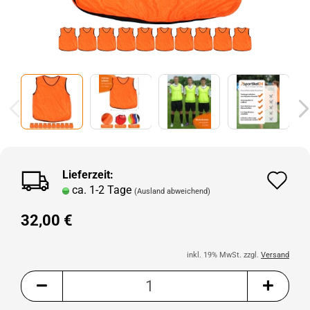
Lieferzeit:
Au
ca. 1-2 Tage
(Ausland abweichend)
de
32,00 €
Me
inkl. 19% MwSt. zzgl.
Versand