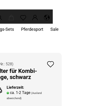
ngs-Sets
Pferdesport
Sale
Auf
Nr.:
528
)
­ter für Kombi-​
den
nge, schwarz
Merkzettel
Lieferzeit:
ca. 1-2 Tage
(Ausland
abweichend)