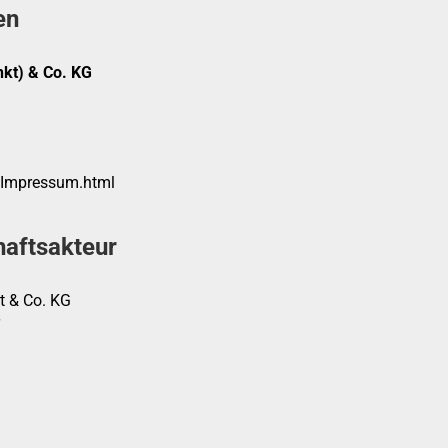
en
kt) & Co. KG
/Impressum.html
haftsakteur
t & Co. KG