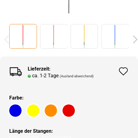
Lieferzeit:
Au
ca. 1-2 Tage
(Ausland abweichend)
de
Me
Farbe:
Länge der Stangen: