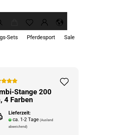
ngs-Sets
Pferdesport
Sale
Auf
den
mbi-​Stange 200
, 4 Far­ben
Merkzettel
Lieferzeit:
ca. 1-2 Tage
(Ausland
abweichend)