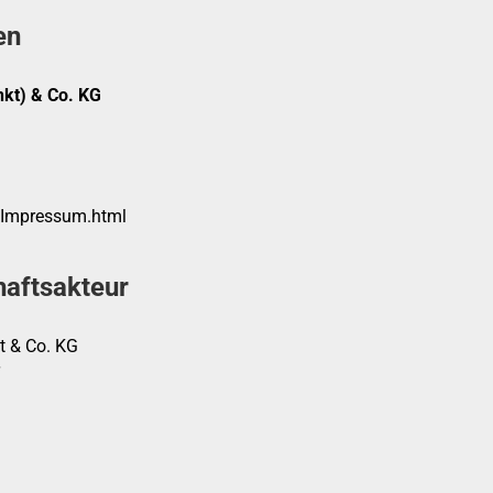
en
kt) & Co. KG
/Impressum.html
haftsakteur
t & Co. KG