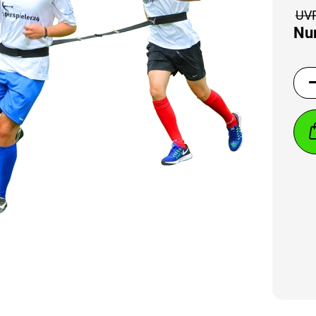
UVP
Nur