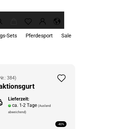
ngs-Sets
Pferdesport
Sale
Auf
Nr.:
384
)
ak­ti­ons­gurt
den
Merkzettel
Lieferzeit:
ca. 1-2 Tage
(Ausland
abweichend)
-40%