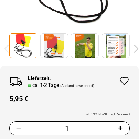
Lieferzeit:
Au
ca. 1-2 Tage
(Ausland abweichend)
de
5,95 €
Me
inkl. 19% MwSt. zzgl.
Versand