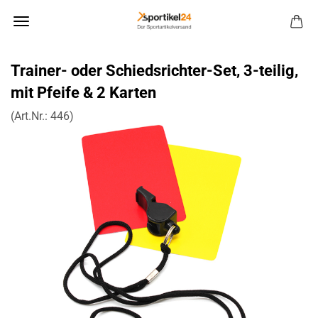
Trainer-​ oder Schiedsrichter-​Set, 3-​teilig,
mit Pfei­fe & 2 Kar­ten
(Art.Nr.:
446
)